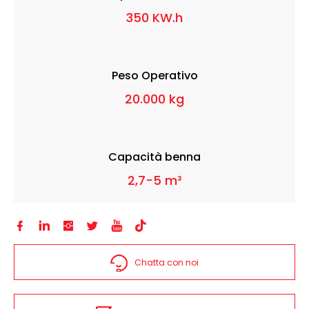
350 KW.h
Peso Operativo
20.000 kg
Capacità benna
2,7-5 m³






Chatta con noi