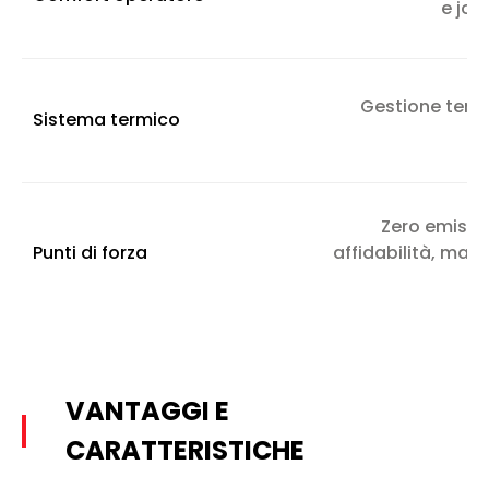
e joy
Gestione term
Sistema termico
Zero emissi
Punti di forza
affidabilità, magg
VANTAGGI E
CARATTERISTICHE