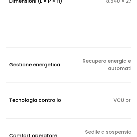
Dimensioni (L × P × H)
8.540 × 2.9
Recupero energia e 
Gestione energetica
automatico
Tecnologia controllo
VCU prop
Sedile a sospension
Comfort operatore