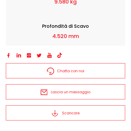
9.580 kg
Profondità di Scavo
4.520 mm






Chatta con noi
Lascia un messaggio
Scaricare