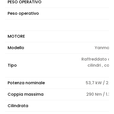
PESO OPERATIVO
Peso operativo
MOTORE
Modello
Yanmar 
Raffreddato ad
Tipo
cilindri , co
Potenza nominale
53,7 kW / 2.10
Coppia massima
290 Nm / 1.35
Cilindrata