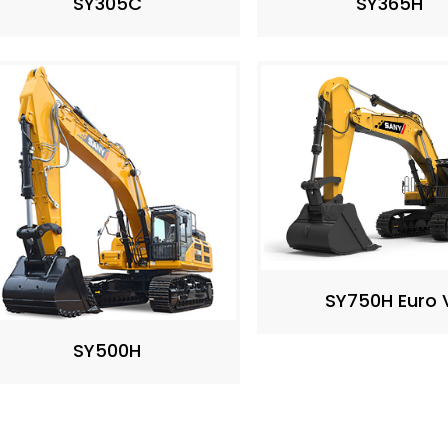
SY365H
SY305C
SY750H Euro 
SY500H