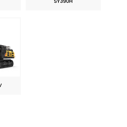
SY390H
V