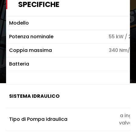
SPECIFICHE
Modello
De
Potenza nominale
55 kW / 2.6
Coppia massima
340 Nm/1.6
Batteria
SISTEMA IDRAULICO
a ingr
Tipo di Pompa idraulica
valvola